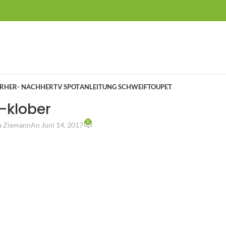
RHER- NACHHER
TV SPOT
ANLEITUNG SCHWEIFTOUPET
-klober
0
a Ziemann
An Juni 14, 2017