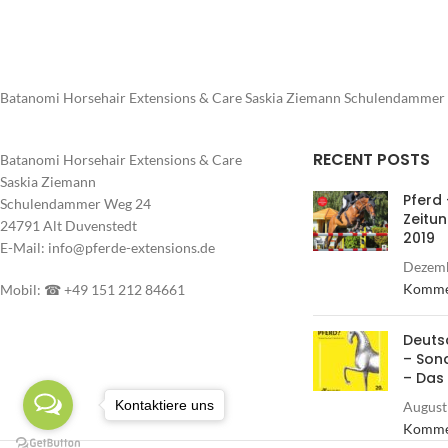
Batanomi Horsehair Extensions & Care Saskia Ziemann Schulendammer 
RECENT POSTS
Batanomi Horsehair Extensions & Care
Saskia Ziemann
Pferd 
Schulendammer Weg 24
Zeitu
24791 Alt Duvenstedt
2019
E-Mail: info@pferde-extensions.de
Dezemb
Komme
Mobil: ☎ +49 151 212 84661
Deuts
– Son
– Das
Kontaktiere uns
August
Komme