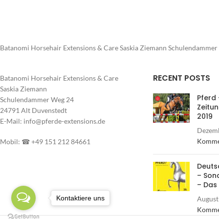
Batanomi Horsehair Extensions & Care Saskia Ziemann Schulendammer 
RECENT POSTS
Batanomi Horsehair Extensions & Care
Saskia Ziemann
Pferd 
Schulendammer Weg 24
Zeitu
24791 Alt Duvenstedt
2019
E-Mail: info@pferde-extensions.de
Dezemb
Komme
Mobil: ☎ +49 151 212 84661
Deuts
– Son
– Das
Kontaktiere uns
August
Komme