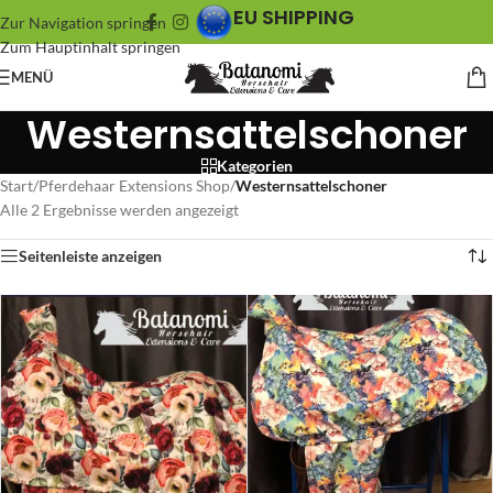
EU SHIPPING
Zur Navigation springen
Zum Hauptinhalt springen
MENÜ
Westernsattelschoner
Kategorien
Start
/
Pferdehaar Extensions Shop
/
Westernsattelschoner
Alle 2 Ergebnisse werden angezeigt
Seitenleiste anzeigen