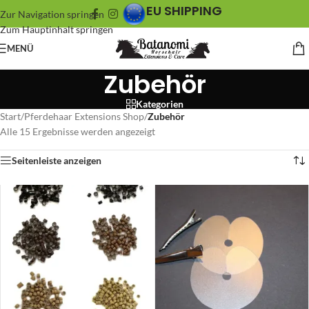
EU SHIPPING
Zur Navigation springen
Zum Hauptinhalt springen
MENÜ
Zubehör
Kategorien
Start
/
Pferdehaar Extensions Shop
/
Zubehör
Alle 15 Ergebnisse werden angezeigt
Seitenleiste anzeigen