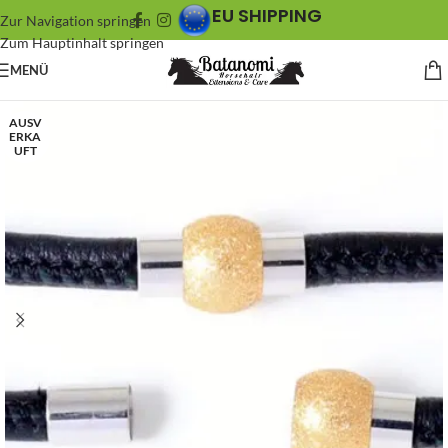
EU SHIPPING
Zur Navigation springen
Zum Hauptinhalt springen
MENÜ
AUSV
ERKA
UFT