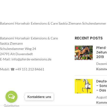
Batanomi Horsehair Extensions & Care Saskia Ziemann Schulendammer 
RECENT POSTS
Batanomi Horsehair Extensions & Care
Saskia Ziemann
Pferd 
Schulendammer Weg 24
Zeitu
24791 Alt Duvenstedt
2019
E-Mail: info@pferde-extensions.de
Dezemb
Komme
Mobil: ☎ +49 151 212 84661
Deuts
– Son
– Das
Kontaktiere uns
August
Komme