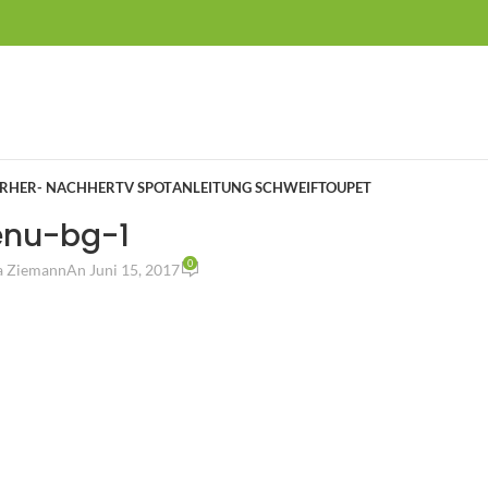
RHER- NACHHER
TV SPOT
ANLEITUNG SCHWEIFTOUPET
nu-bg-1
0
a Ziemann
An Juni 15, 2017