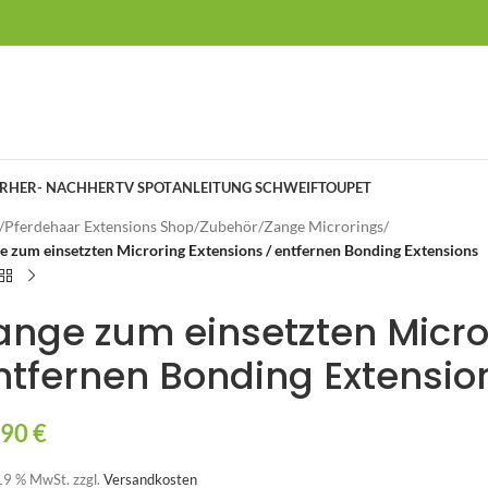
RHER- NACHHER
TV SPOT
ANLEITUNG SCHWEIFTOUPET
/
Pferdehaar Extensions Shop
/
Zubehör
/
Zange Microrings
/
e zum einsetzten Microring Extensions / entfernen Bonding Extensions
ange zum einsetzten Micro
ntfernen Bonding Extensio
,90
€
 19 % MwSt.
zzgl.
Versandkosten