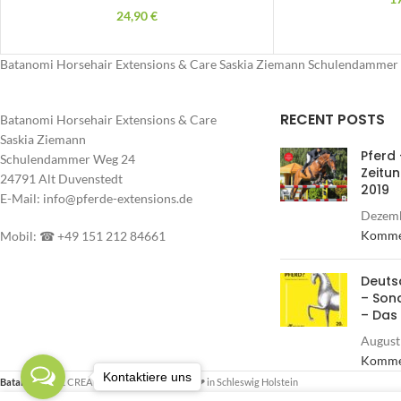
24,90
€
Batanomi Horsehair Extensions & Care Saskia Ziemann Schulendammer 
RECENT POSTS
Batanomi Horsehair Extensions & Care
Saskia Ziemann
Pferd 
Schulendammer Weg 24
Zeitu
24791 Alt Duvenstedt
2019
E-Mail: info@pferde-extensions.de
Dezemb
Komme
Mobil: ☎ +49 151 212 84661
Deuts
– Son
– Das
August
Komme
Kontaktiere uns
Batanomi
2021 CREATED BY
IT SH
made with ❤ in Schleswig Holstein