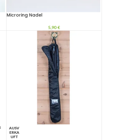
Microring Nadel
5,90
€
s
AUSV
ERKA
UFT