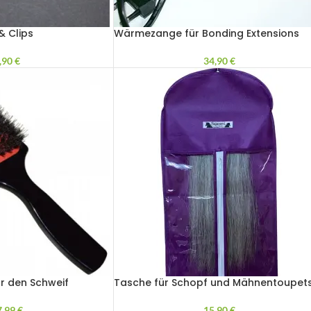
& Clips
Wärmezange für Bonding Extensions
,90
€
34,90
€
ür den Schweif
Tasche für Schopf und Mähnentoupet
7,99
€
15,90
€