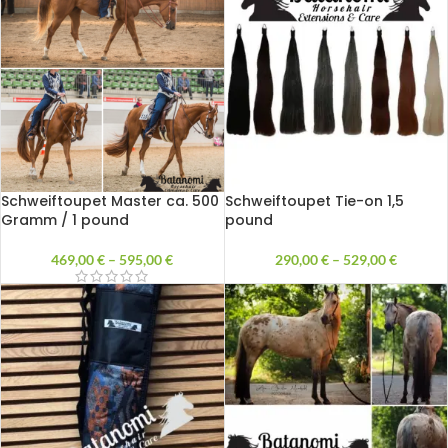
Schweiftoupet Master ca. 500
Schweiftoupet Tie-on 1,5
Gramm / 1 pound
pound
469,00
€
–
595,00
€
290,00
€
–
529,00
€