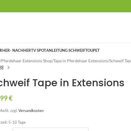
RHER- NACHHER
TV SPOT
ANLEITUNG SCHWEIFTOUPET
/
Pferdehaar Extensions Shop
/
Tape in Pferdehaar Extensions
/
Schweif Tap
chweif Tape in Extensions
,99
€
 MwSt.
zzgl.
Versandkosten
rzeit:
5-10 Tage