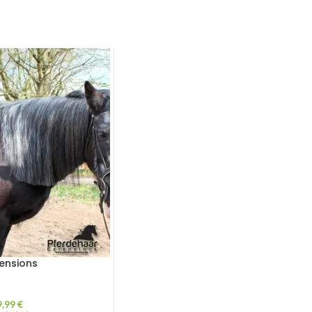
ensions
9,99
€